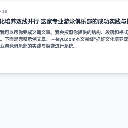
36
化培养双线并行 这家专业游泳俱乐部的成功实践与
我可以帮你完成这篇文章。我会按照你提供的结构、段落和格式
例文章： ---leyu.com本文围绕“抓好文化培养双线并行”
业游泳俱乐部的实践与探索进行系统...