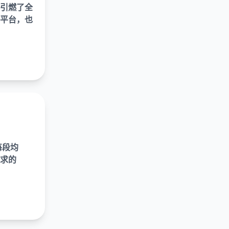
引燃了全
平台，也
每段均
求的