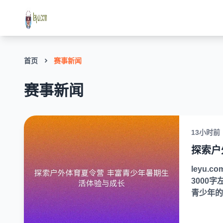
首页
赛事新闻
赛事新闻
13小时前
探索户
leyu
3000字
青少年的