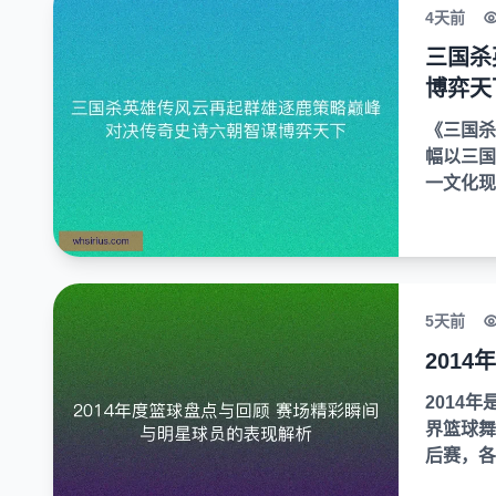
4天前
三国杀
博弈天
《三国杀
幅以三国
一文化现
5天前
201
2014
界篮球舞
后赛，各