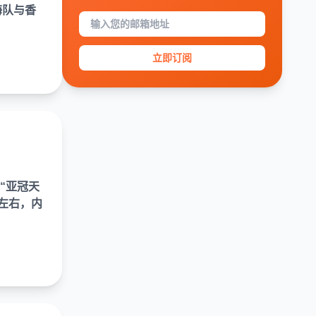
立即订阅
“亚冠天
左右，内