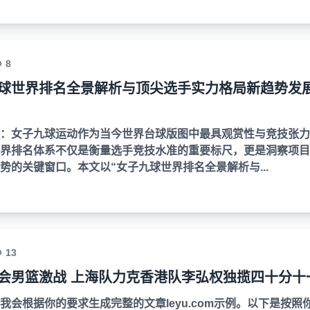
8
球世界排名全景解析与顶尖选手实力格局新趋势发
：女子九球运动作为当今世界台球版图中最具观赏性与竞技张力
界排名体系不仅是衡量选手竞技水准的重要标尺，更是洞察项目
势的关键窗口。本文以“女子九球世界排名全景解析与...
13
会男篮激战 上海队力克香港队李弘权独揽四十分十
我会根据你的要求生成完整的文章leyu.com示例。以下是按照