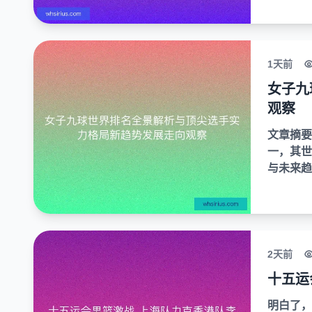
1天前
女子九
观察
文章摘要
一，其世
与未来趋
2天前
十五运
明白了，